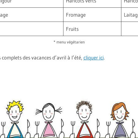
lgour
Haricots verts
Harico
tage
Fromage
Laitag
Fruits
* menu végétarien
 complets des vacances d’avril à l’été,
cliquer ici
.