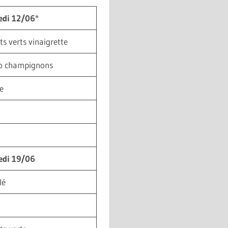
edi 12/06
*
ts verts vinaigrette
to champignons
e
edi 19/06
lé