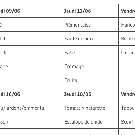
di 09/06
Jeudi 11/06
Vendr
é
Piémontaise
Harico
let
Sauté de porc
Risot
illes
Pâtes
Laitag
tage
Fromage
Fruits
di 16/06
Jeudi 18/06
Vendr
u/lardons/emmental
Tomate vinaigrette
Tabou
sson
Escalope de dinde
Bœuf