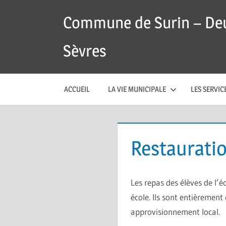
Skip
Commune de Surin – De
to
content
Sèvres
ACCUEIL
LA VIE MUNICIPALE
LES SERVI
Restauratio
Les repas des élèves de l’é
école. Ils sont entièrement 
approvisionnement local.