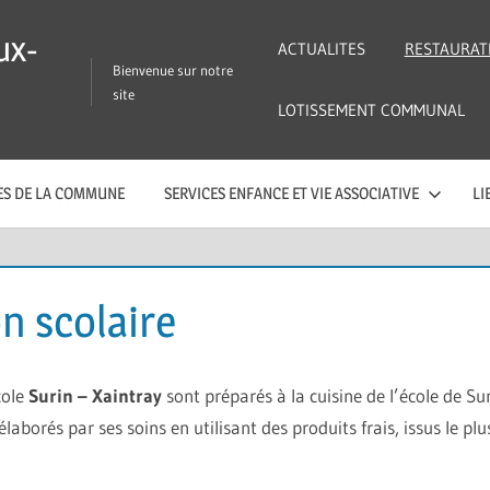
ux-
ACTUALITES
RESTAURAT
Bienvenue sur notre
site
LOTISSEMENT COMMUNAL
CES DE LA COMMUNE
SERVICES ENFANCE ET VIE ASSOCIATIVE
LI
n scolaire
cole
Surin – Xaintray
sont préparés à la cuisine de l’école de Sur
élaborés par ses soins en utilisant des produits frais, issus le pl