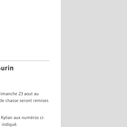
Surin
 dimanche 23 aout au
s de chasse seront remises
 Kylian aux numéros ci-
t indiqué.