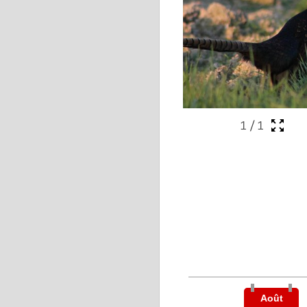
1
/
1
Août