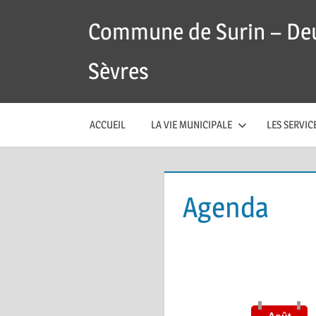
Skip
Commune de Surin – De
to
content
Sèvres
ACCUEIL
LA VIE MUNICIPALE
LES SERVI
Agenda
Août